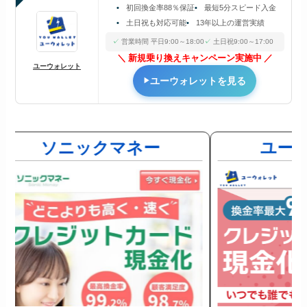
初回換金率88％保証
最短5分スピード入金
土日祝も対応可能
13年以上の運営実績
営業時間 平日9:00～18:00
土日祝9:00～17:00
新規乗り換えキャンペーン実施中
ユーウォレット
ユーウォレットを見る
ソニックマネー
ユー