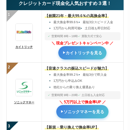
クレジットカード現金化人気おすすめ３選！
1
【創業21年・最大99.6％の高換金率】
最大換金率99.6％
最短3分スピード入金
1万円から利用可能
土日祝も即日対応
営業時間 8時～18時
買取方式で安心
現金プレゼントキャンペーン中
カイトリッチ
カイトリッチを見る
2
【音速クラスの振込スピードが魅力】
最大換金率99.2％
最短3分で即入金
1万円から申込みOK
他社からの乗り換え優遇あり
営業時間 9時～20時
土日祝も入金対応
5万円以上で換金率UP
ソニックマネー
ソニックマネーを見る
3
【新規・乗り換えで換金率UP】