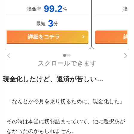
99.2
換金率
%
換金
3
最短
分
詳細をコチラ
詳
スクロールできます
現金化したけど、返済が苦しい…
「なんとか今月を乗り切るために、現金化した」
その時は本当に切羽詰まっていて、他に選択肢が
なかったのかもしれません。