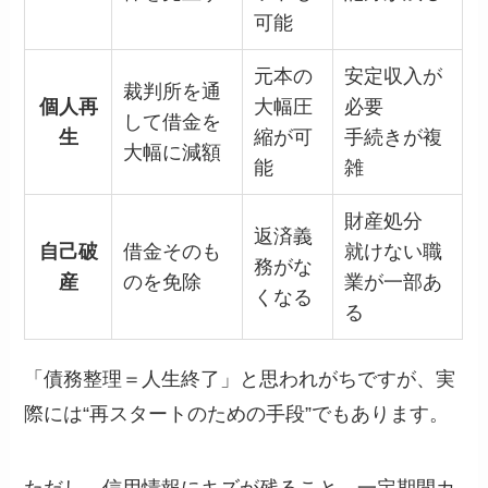
可能
元本の
安定収入が
裁判所を通
個人再
大幅圧
必要
して借金を
生
縮が可
手続きが複
大幅に減額
能
雑
財産処分
返済義
自己破
借金そのも
就けない職
務がな
産
のを免除
業が一部あ
くなる
る
「債務整理＝人生終了」と思われがちですが、実
際には“再スタートのための手段”でもあります。
ただし、信用情報にキズが残ること、一定期間カ