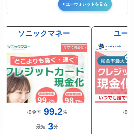
ユーウォレットを見る
ソニックマネー
ユー
99.2
換金率
%
換金
3
最短
分