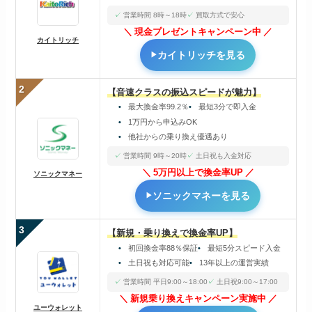
営業時間 8時～18時
買取方式で安心
現金プレゼントキャンペーン中
カイトリッチ
カイトリッチを見る
2
【音速クラスの振込スピードが魅力】
最大換金率99.2％
最短3分で即入金
1万円から申込みOK
他社からの乗り換え優遇あり
営業時間 9時～20時
土日祝も入金対応
5万円以上で換金率UP
ソニックマネー
ソニックマネーを見る
3
【新規・乗り換えで換金率UP】
初回換金率88％保証
最短5分スピード入金
土日祝も対応可能
13年以上の運営実績
営業時間 平日9:00～18:00
土日祝9:00～17:00
新規乗り換えキャンペーン実施中
ユーウォレット