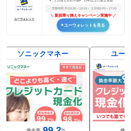
土日祝も対応可能
13年以上の運営実績
営業時間 平日9:00～18:00
土日祝9:00～17:00
新規乗り換えキャンペーン実施中
ユーウォレット
ユーウォレットを見る
ソニックマネー
ユー
99.2
換金率
%
換金