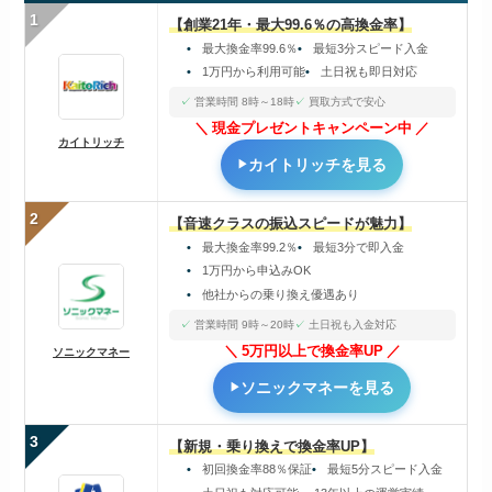
1
【創業21年・最大99.6％の高換金率】
最大換金率99.6％
最短3分スピード入金
1万円から利用可能
土日祝も即日対応
営業時間 8時～18時
買取方式で安心
現金プレゼントキャンペーン中
カイトリッチ
カイトリッチを見る
2
【音速クラスの振込スピードが魅力】
最大換金率99.2％
最短3分で即入金
1万円から申込みOK
他社からの乗り換え優遇あり
営業時間 9時～20時
土日祝も入金対応
5万円以上で換金率UP
ソニックマネー
ソニックマネーを見る
3
【新規・乗り換えで換金率UP】
初回換金率88％保証
最短5分スピード入金