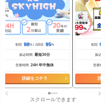
98
95
91
初回
% / 2回目
%
初回
最短30分
振込時間
振込時
24H 年中無休
営業時間
営業時
詳細をコチラ
詳
スクロールできます