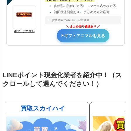
多種類の券種に対応
スマホ申込のみ対応
初回優遇制度あり
まとめ売り対応可
営業時間 24時間
年中無休
まとめ売り優遇あり
ギフトアニマル
ギフトアニマルを見る
LINEポイント現金化業者を紹介中！（ス
クロールして選んでください！）
買取スカイハイ
買