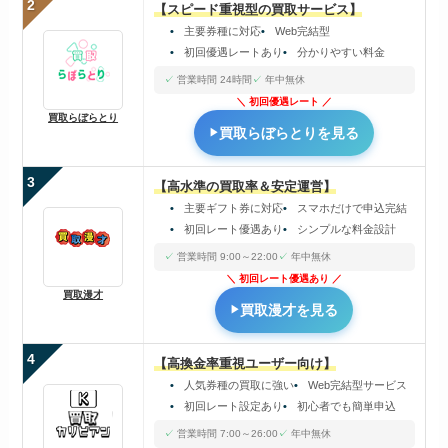
2
【スピード重視型の買取サービス】
主要券種に対応
Web完結型
初回優遇レートあり
分かりやすい料金
営業時間 24時間
年中無休
初回優遇レート
買取らぼらとり
買取らぼらとりを見る
3
【高水準の買取率＆安定運営】
主要ギフト券に対応
スマホだけで申込完結
初回レート優遇あり
シンプルな料金設計
営業時間 9:00～22:00
年中無休
初回レート優遇あり
買取漫才
買取漫才を見る
4
【高換金率重視ユーザー向け】
人気券種の買取に強い
Web完結型サービス
初回レート設定あり
初心者でも簡単申込
営業時間 7:00～26:00
年中無休