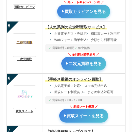
高レートキャンペーン有
買取カリビアン
買取カリビアンを見る
5
【人気系列の安定型買取サービス】
主要電子ギフト券対応
初回高レート利用可
Webフォーム簡単申込
少額から利用可能
営業時間 24時間
年中無休
系列初回特典あり
二次元買取
二次元買取を見る
6
【手軽さ重視のオンライン買取】
人気電子券に対応
スマホ完結申込
新規レート制度あり
まとめ申込対応可
営業時間 9:00～19:00
新規レート優遇
買取スイート
買取スイートを見る
7
【対応券種数トップクラス】