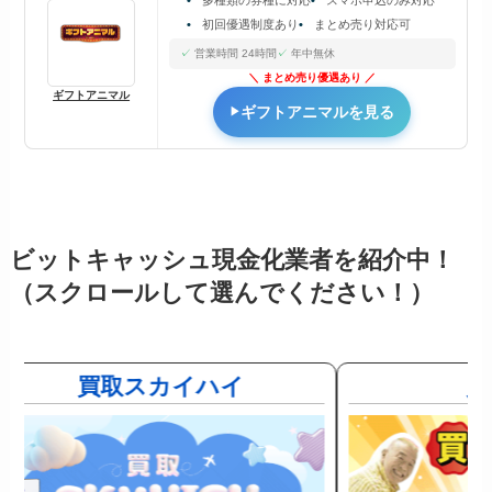
多種類の券種に対応
スマホ申込のみ対応
初回優遇制度あり
まとめ売り対応可
営業時間 24時間
年中無休
まとめ売り優遇あり
ギフトアニマル
ギフトアニマルを見る
ビットキャッシュ現金化業者を紹介中！
（スクロールして選んでください！）
買取スカイハイ
買