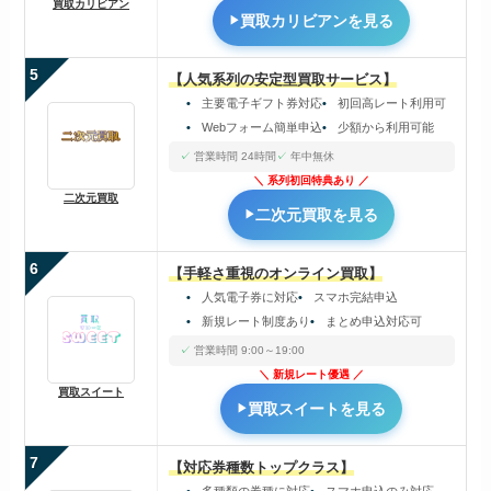
買取カリビアン
買取カリビアンを見る
5
【人気系列の安定型買取サービス】
主要電子ギフト券対応
初回高レート利用可
Webフォーム簡単申込
少額から利用可能
営業時間 24時間
年中無休
系列初回特典あり
二次元買取
二次元買取を見る
6
【手軽さ重視のオンライン買取】
人気電子券に対応
スマホ完結申込
新規レート制度あり
まとめ申込対応可
営業時間 9:00～19:00
新規レート優遇
買取スイート
買取スイートを見る
7
【対応券種数トップクラス】