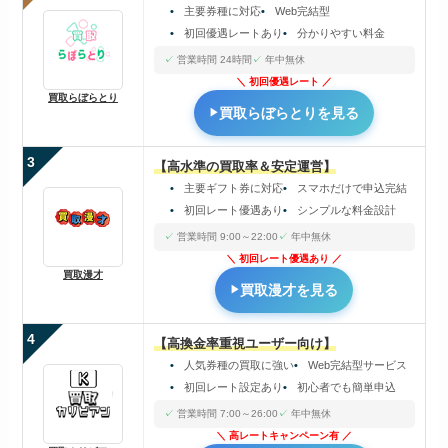
主要券種に対応
Web完結型
初回優遇レートあり
分かりやすい料金
営業時間 24時間
年中無休
初回優遇レート
買取らぼらとり
買取らぼらとりを見る
3
【高水準の買取率＆安定運営】
主要ギフト券に対応
スマホだけで申込完結
初回レート優遇あり
シンプルな料金設計
営業時間 9:00～22:00
年中無休
初回レート優遇あり
買取漫才
買取漫才を見る
4
【高換金率重視ユーザー向け】
人気券種の買取に強い
Web完結型サービス
初回レート設定あり
初心者でも簡単申込
営業時間 7:00～26:00
年中無休
高レートキャンペーン有