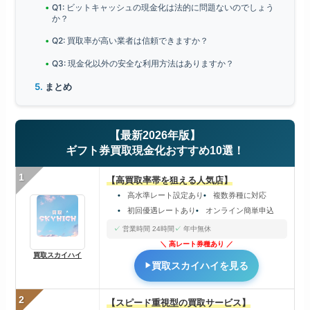
Q1: ビットキャッシュの現金化は法的に問題ないのでしょう
か？
Q2: 買取率が高い業者は信頼できますか？
Q3: 現金化以外の安全な利用方法はありますか？
まとめ
【最新2026年版】
ギフト券買取現金化おすすめ10選！
1
【高買取率帯を狙える人気店】
高水準レート設定あり
複数券種に対応
初回優遇レートあり
オンライン簡単申込
営業時間 24時間
年中無休
高レート券種あり
買取スカイハイ
買取スカイハイを見る
2
【スピード重視型の買取サービス】