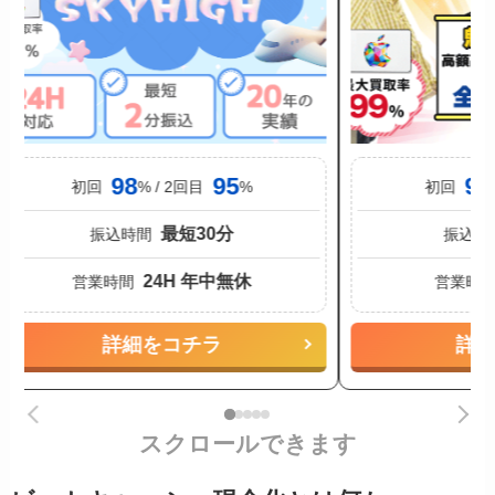
98
95
91
初回
% / 2回目
%
初回
最短30分
振込時間
振込時
24H 年中無休
営業時間
営業時
詳細をコチラ
詳
スクロールできます