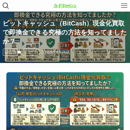
ビットキャッシュ（BitCash）現金化買取
で即換金できる究極の方法を知ってました
か？
広告
2026年4月26日
ニュース