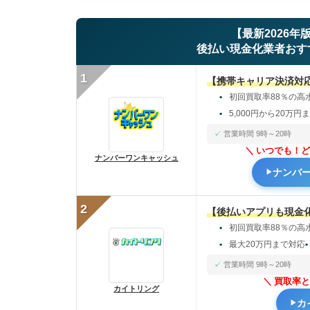
【最新2026年
後払い現金化業者おす
1
【携帯キャリア決済対
初回買取率88％の高
5,000円から20万円
営業時間 9時～20時
いつでも！ど
ナンバーワンキャッシュ
ナンバ
2
【後払いアプリも現金
初回買取率88％の高
最大20万円まで対応
営業時間 9時～20時
買取率と
カイトリング
カ