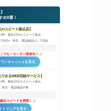
版】
すめ8選！
応のスピード振込店】
水準
最短10分のスピード振込
まで対応
来店・電話確認なしで完結
こでも！カンタン現金化！
ーワンキャッシュを見る
化できるWEB完結サービス】
水準
最短10分のスピード振込
来店・電話確認不要
振込スピードを実現！
イトリングを見る