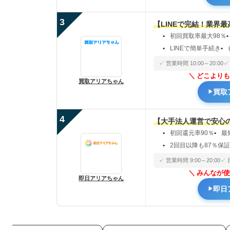
3
【LINEで完結！業界
初回買取率最大98％
LINEで簡単手続き
営業時間 10:00～20:00
どこよりも
買取アリアちゃん
買取
4
【大手法人運営で安心
初回還元率90％
最
2回目以降も87％保
営業時間 9:00～20:00
みんなが使
即日アリアちゃん
即日