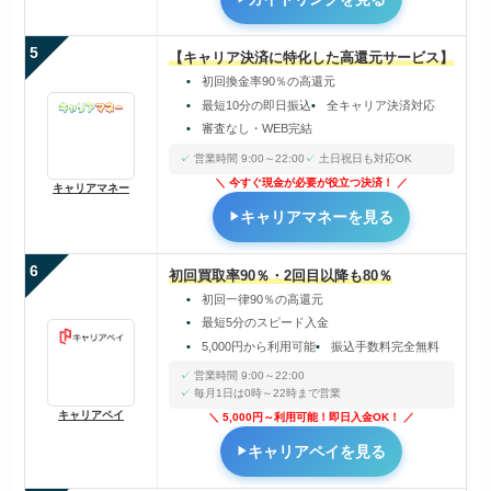
5
【キャリア決済に特化した高還元サービス】
初回換金率90％の高還元
最短10分の即日振込
全キャリア決済対応
審査なし・WEB完結
営業時間 9:00～22:00
土日祝日も対応OK
今すぐ現金が必要が役立つ決済！
キャリアマネー
キャリアマネーを見る
6
初回買取率90％・2回目以降も80％
初回一律90％の高還元
最短5分のスピード入金
5,000円から利用可能
振込手数料完全無料
営業時間 9:00～22:00
毎月1日は0時～22時まで営業
キャリアペイ
5,000円～利用可能！即日入金OK！
キャリアペイを見る