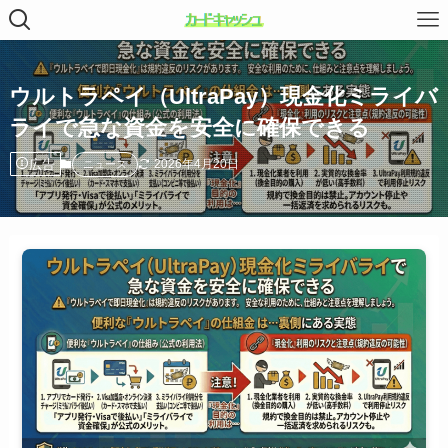
ウルトラペイ（UltraPay）現金化ミライバ
ライで急な資金を安全に確保できる
広告
2026年4月20日
ニュース