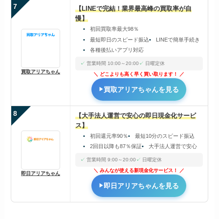
7
【LINEで完結！業界最高峰の買取率が自
慢】
初回買取率最大98％
最短即日のスピード振込
LINEで簡単手続き
各種後払いアプリ対応
営業時間 10:00～20:00
日曜定休
買取アリアちゃん
どこよりも高く早く買い取ります！
買取アリアちゃんを見る
8
【大手法人運営で安心の即日現金化サービ
ス】
初回還元率90％
最短10分のスピード振込
2回目以降も87％保証
大手法人運営で安心
営業時間 9:00～20:00
日曜定休
みんなが使える新現金化サービス！
即日アリアちゃん
即日アリアちゃんを見る