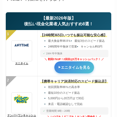
【最新2026年版】
後払い現金化業者人気おすすめ8選！
1
【24時間365日いつでも振込可能な安心感】
最大換金率98.8％
最短3分のスピード振込
24時間年中無休で営業
キャンセル料0円
24H 年中無休
初回3％UP！2回目は3万キャッシュバック！
エニタイム
エニタイムを見る
2
【携帯キャリア決済対応のスピード振込店】
初回買取率88％の高水準
最短10分のスピード振込
5,000円から20万円まで対応
来店・電話確認なしで完結
営業時間 9時～20時
ナンバーワンキャッシュ
いつでも！どこでも！カンタン現金化！