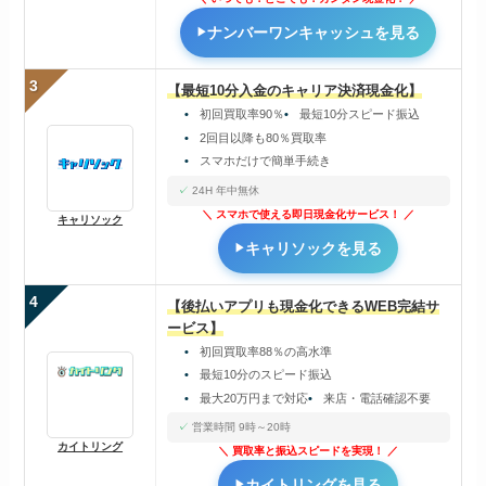
ナンバーワンキャッシュを見る
3
【最短10分入金のキャリア決済現金化】
初回買取率90％
最短10分スピード振込
2回目以降も80％買取率
スマホだけで簡単手続き
24H 年中無休
スマホで使える即日現金化サービス！
キャリソック
キャリソックを見る
4
【後払いアプリも現金化できるWEB完結サ
ービス】
初回買取率88％の高水準
最短10分のスピード振込
最大20万円まで対応
来店・電話確認不要
営業時間 9時～20時
カイトリング
買取率と振込スピードを実現！
カイトリングを見る