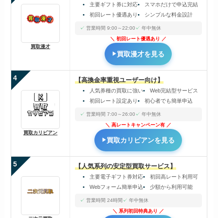
主要ギフト券に対応
スマホだけで申込完結
初回レート優遇あり
シンプルな料金設計
営業時間 9:00～22:00
年中無休
初回レート優遇あり
買取漫才
買取漫才を見る
4
【高換金率重視ユーザー向け】
人気券種の買取に強い
Web完結型サービス
初回レート設定あり
初心者でも簡単申込
営業時間 7:00～26:00
年中無休
高レートキャンペーン有
買取カリビアン
買取カリビアンを見る
5
【人気系列の安定型買取サービス】
主要電子ギフト券対応
初回高レート利用可
Webフォーム簡単申込
少額から利用可能
営業時間 24時間
年中無休
系列初回特典あり