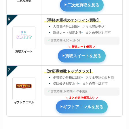
二次元買取
二次元買取を見る
6
【手軽さ重視のオンライン買取】
人気電子券に対応
スマホ完結申込
新規レート制度あり
まとめ申込対応可
営業時間 9:00～19:00
新規レート優遇
買取スイート
買取スイートを見る
7
【対応券種数トップクラス】
多種類の券種に対応
スマホ申込のみ対応
初回優遇制度あり
まとめ売り対応可
営業時間 24時間
年中無休
まとめ売り優遇あり
ギフトアニマル
ギフトアニマルを見る