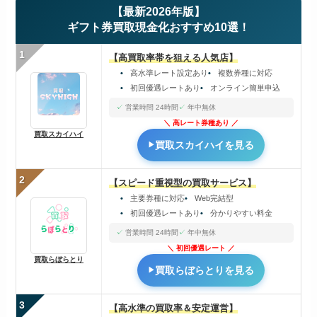
【最新2026年版】
ギフト券買取現金化おすすめ10選！
1
【高買取率帯を狙える人気店】
高水準レート設定あり
複数券種に対応
初回優遇レートあり
オンライン簡単申込
営業時間 24時間
年中無休
高レート券種あり
買取スカイハイ
買取スカイハイを見る
2
【スピード重視型の買取サービス】
主要券種に対応
Web完結型
初回優遇レートあり
分かりやすい料金
営業時間 24時間
年中無休
初回優遇レート
買取らぼらとり
買取らぼらとりを見る
3
【高水準の買取率＆安定運営】