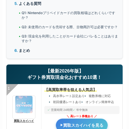
よくある質問
Q1: Nintendoプリペイドカードの買取相場はどれくらいです
か？
Q2: 未使用のカードを売却する際、古物商許可は必要ですか？
Q3: 現金化を利用したことがカード会社にバレることはありま
すか？
まとめ
【最新2026年版】
ギフト券買取現金化おすすめ10選！
1
【高買取率帯を狙える人気店】
高水準レート設定あり
複数券種に対応
初回優遇レートあり
オンライン簡単申込
営業時間 24時間
年中無休
高レート券種あり
買取スカイハイ
買取スカイハイを見る