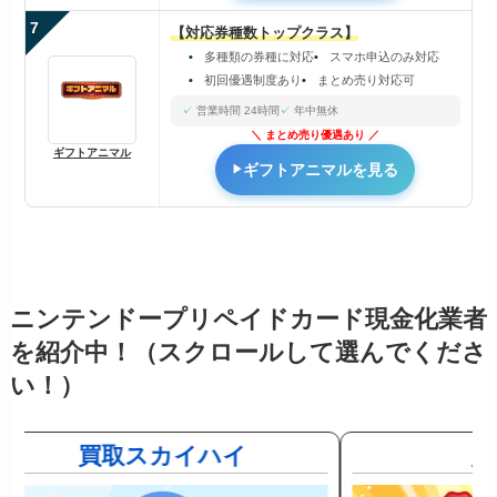
7
【対応券種数トップクラス】
多種類の券種に対応
スマホ申込のみ対応
初回優遇制度あり
まとめ売り対応可
営業時間 24時間
年中無休
まとめ売り優遇あり
ギフトアニマル
ギフトアニマルを見る
ニンテンドープリペイドカード現金化業者
を紹介中！（スクロールして選んでくださ
い！）
買取スカイハイ
買