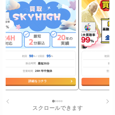
98
95
9
初回
% / 2回目
%
初回
最短30分
振込時間
振込
24H 年中無休
営業時間
営業時
詳細をコチラ
詳
スクロールできます