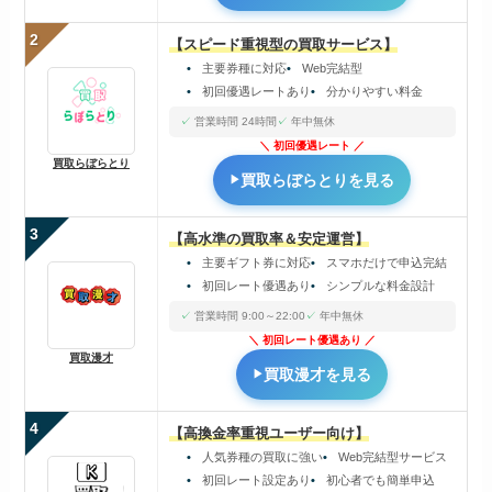
2
【スピード重視型の買取サービス】
主要券種に対応
Web完結型
初回優遇レートあり
分かりやすい料金
営業時間 24時間
年中無休
初回優遇レート
買取らぼらとり
買取らぼらとりを見る
3
【高水準の買取率＆安定運営】
主要ギフト券に対応
スマホだけで申込完結
初回レート優遇あり
シンプルな料金設計
営業時間 9:00～22:00
年中無休
初回レート優遇あり
買取漫才
買取漫才を見る
4
【高換金率重視ユーザー向け】
人気券種の買取に強い
Web完結型サービス
初回レート設定あり
初心者でも簡単申込