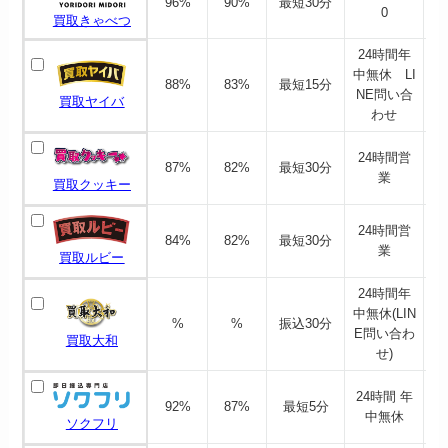
96%
90%
最短30分
0
買取きゃべつ
24時間年
中無休 LI
88%
83%
最短15分
NE問い合
買取ヤイバ
わせ
24時間営
87%
82%
最短30分
業
買取クッキー
24時間営
84%
82%
最短30分
業
買取ルビー
24時間年
中無休(LIN
%
%
振込30分
E問い合わ
買取大和
せ)
24時間 年
92%
87%
最短5分
中無休
ソクフリ