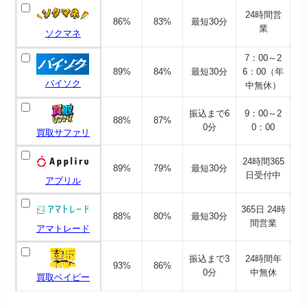
24時間営
86%
83%
最短30分
A
業
ソクマネ
7：00～2
89%
84%
最短30分
6：00（年
バイソク
中無休）
振込まで6
9：00～2
88%
87%
0分
0：00
買取サファリ
24時間365
89%
79%
最短30分
日受付中
アプリル
365日 24時
88%
80%
最短30分
間営業
アマトレード
振込まで3
24時間年
93%
86%
0分
中無休
買取ベイビー