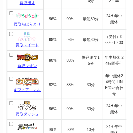
0分
2：00
買取漫才
24H 年中
96%
90%
最短30分
無休
買取らぼらとり
（受付）9:
98%
98%
最短30分
00～19:00
買取スイート
振込まで1
年中無休 2
90%
88%
5分
4時間受付
買取レオン
年中無休2
4時間 LIN
92%
88%
30分
E問い合わ
ギフトアニマル
せ
24H 年中
96%
90%
30分
無休
買取ダッシュ
24H 年中
96％
90％
10分
無休