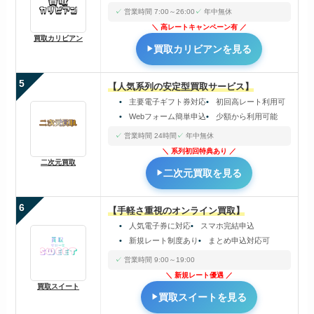
営業時間 7:00～26:00
年中無休
高レートキャンペーン有
買取カリビアン
買取カリビアンを見る
5
【人気系列の安定型買取サービス】
主要電子ギフト券対応
初回高レート利用可
Webフォーム簡単申込
少額から利用可能
営業時間 24時間
年中無休
系列初回特典あり
二次元買取
二次元買取を見る
6
【手軽さ重視のオンライン買取】
人気電子券に対応
スマホ完結申込
新規レート制度あり
まとめ申込対応可
営業時間 9:00～19:00
新規レート優遇
買取スイート
買取スイートを見る