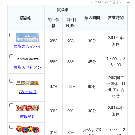
スクロールできます。→
買取率
振込時間
営業時間
店舗名
初回価
2回目
格
以降～
24H 年中
98%
95%
30分
無休
買取スカイハイ
7：00 ～ 2
88%
86%
45分
6：00
買取カリビアン
24時間年
中無休 LI
87%
83%
60分
NE問い合
2次元買取
わせ
24H 年中
90%
90%
30分
無休
買取笑店
振込まで3
9：00 ～ 2
91%
89%