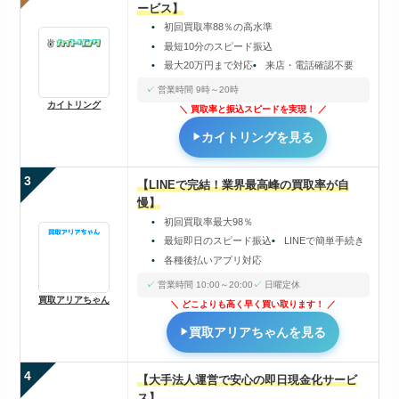
ービス】
初回買取率88％の高水準
最短10分のスピード振込
最大20万円まで対応
来店・電話確認不要
営業時間 9時～20時
カイトリング
買取率と振込スピードを実現！
カイトリングを見る
3
【LINEで完結！業界最高峰の買取率が自
慢】
初回買取率最大98％
最短即日のスピード振込
LINEで簡単手続き
各種後払いアプリ対応
営業時間 10:00～20:00
日曜定休
買取アリアちゃん
どこよりも高く早く買い取ります！
買取アリアちゃんを見る
4
【大手法人運営で安心の即日現金化サービ
ス】