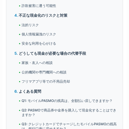
詐欺被害に遭う可能性
不正な現金化のリスクと対策
法的リスク
個人情報漏洩のリスク
安全な利用を心がける
どうしても現金が必要な場合の代替手段
家族・友人への相談
公的機関や専門機関への相談
フリマアプリ等での不用品売却
よくある質問
Q1: モバイルPASMOの残高は、全額払い戻しできますか？
Q2: PASMOで商品券や金券を購入して現金化することはでき
ますか？
Q3: クレジットカードでチャージしたモバイルPASMOの残高
は、銀行口座に戻せますか？