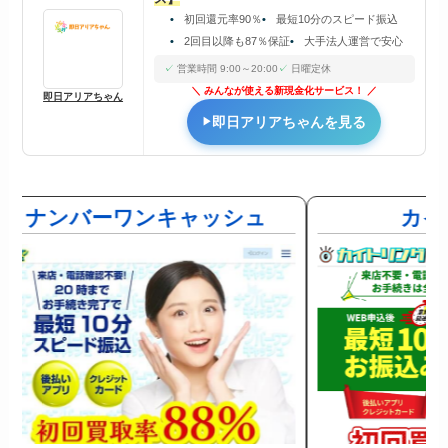
初回還元率90％
最短10分のスピード振込
2回目以降も87％保証
大手法人運営で安心
営業時間 9:00～20:00
日曜定休
みんなが使える新現金化サービス！
即日アリアちゃん
即日アリアちゃんを見る
ナンバーワンキャッシュ
カイ