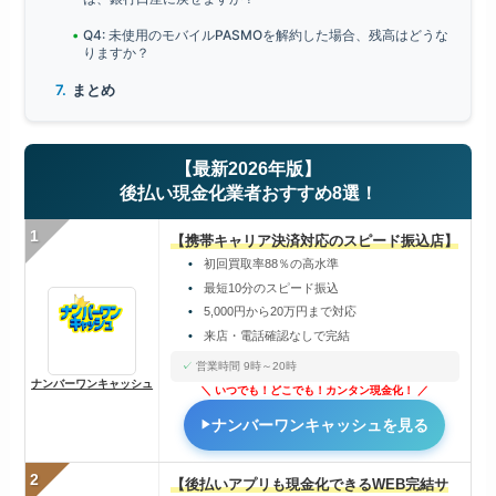
Q4: 未使用のモバイルPASMOを解約した場合、残高はどうな
りますか？
まとめ
【最新2026年版】
後払い現金化業者おすすめ8選！
1
【携帯キャリア決済対応のスピード振込店】
初回買取率88％の高水準
最短10分のスピード振込
5,000円から20万円まで対応
来店・電話確認なしで完結
営業時間 9時～20時
ナンバーワンキャッシュ
いつでも！どこでも！カンタン現金化！
ナンバーワンキャッシュを見る
2
【後払いアプリも現金化できるWEB完結サ