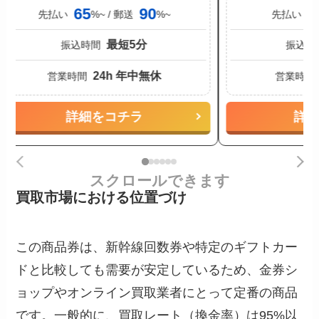
65
90
6
先払い
%~ / 郵送
%~
先払い
最短5分
振込時間
振込時
24h 年中無休
営業時間
営業時間
詳細をコチラ
詳
スクロールできます
買取市場における位置づけ
この商品券は、新幹線回数券や特定のギフトカー
ドと比較しても需要が安定しているため、金券シ
ョップやオンライン買取業者にとって定番の商品
です。一般的に、買取レート（換金率）は95%以