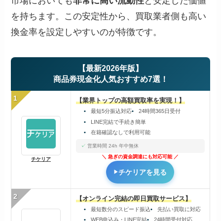
市場においても
非常に高い流動性
と安定した価値
を持ちます。この安定性から、買取業者側も高い
換金率を設定しやすいのが特徴です。
【最新2026年版】
商品券現金化人気おすすめ7選！
1
【業界トップの高額買取率を実現！】
最短5分振込対応
24時間365日受付
LINE完結で手続き簡単
在籍確認なしで利用可能
営業時間 24h 年中無休
急ぎの資金調達にも対応可能
チケリア
チケリアを見る
2
【オンライン完結の即日買取サービス】
最短数分のスピード振込
先払い買取に対応
WEB申込み・LINE完結
24時間受付対応