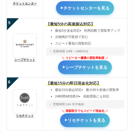
チケットセンター
チケットセンターを見る
5
【最短5分の高速振込対応】
最短5分送金対応
利用回数で買取率アップ
古物商許可取得で安心
スピード重視の買取対応
営業時間 10時～19時30分
リピーター優遇の買取率制度
シープチケット
シープチケットを見る
6
【最短15分の即日現金化対応】
最短15分振込対応
最大90％前後の買取率
24時間WEB受付
高額買取にも対応
営業時間 24h 年中無休
高額取引でもスピード現金化
リセチケット
リセチケットを見る