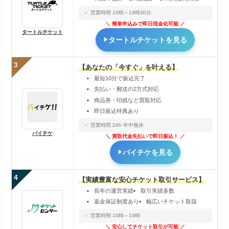
営業時間 10時～19時30分
簡単申込みで即日現金化可能
タートルチケット
タートルチケットを見る
3
【あなたの「今すぐ」を叶える】
最短10分で振込完了
先払い・郵送の2方式対応
商品券・印紙など買取対応
即日振込特典あり
営業時間 24h 年中無休
バイチケ
買取代金先払いで即日振込！
バイチケを見る
4
【実績豊富な安心チケット取引サービス】
長年の運営実績
取引実績多数
返金保証制度あり
幅広いチケット取扱
営業時間 10時～19時
安心してチケット取引が可能