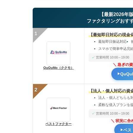
【最新2026年
ファクタリングおすす
1
【最短即日対応の現金
最短即日振込対応
スマホで簡単申込完
営業時間 10:00～19:00
急ぎの資
QuQuMo（ククモ）
QuQ
2
【法人・個人対応の資
法人・個人どちらも
柔軟な借入プランを
営業時間 10:00～19:00
状況に合
ベストファクター
ベス