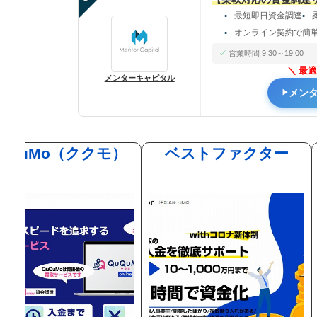
最短即日資金調達
オンライン契約で簡
営業時間 9:30～19:00
最適
メンターキャピタル
メン
uQuMo（ククモ）
ベストファクター