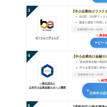
3
【中小企業向けファク
3社間・2社間ファク
審査が柔軟で利用し
営業時間 9:30～18:00
資金
ビートレーディング
ビー
4
【中小企業向け金融サ
資金調達全般の相談
中小企業支援に特化
営業時間 9:30～19:00
経
一般社団法人
日本中小企業金融サポート機構
日本中小企
5
【柔軟対応の資金調達