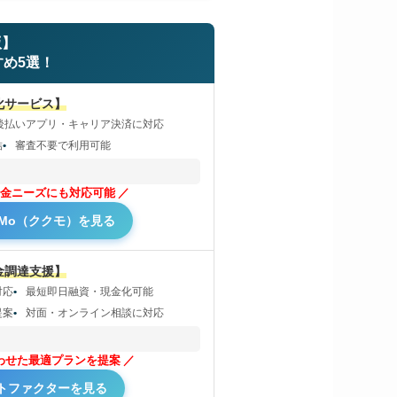
版】
め5選！
化サービス】
後払いアプリ・キャリア決済に対応
結
審査不要で利用可能
金ニーズにも対応可能
uMo（ククモ）を見る
金調達支援】
対応
最短即日融資・現金化可能
提案
対面・オンライン相談に対応
わせた最適プランを提案
トファクターを見る