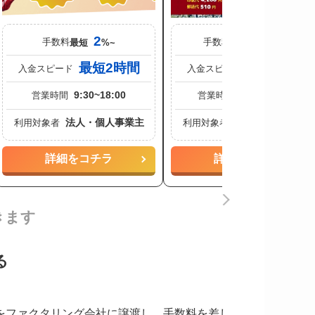
2
1.5〜10
手数料
手数料
%
最短
%~
最短2時間
最短3時間
入金スピード
入金スピード
9:30~18:00
09:30~19:00
営業時間
営業時間
法人・個人事業主
法人・個人事業主
利用対象者
利用対象者
詳細をコチラ
詳細をコチラ
きます
る
をファクタリング会社に譲渡し、手数料を差し