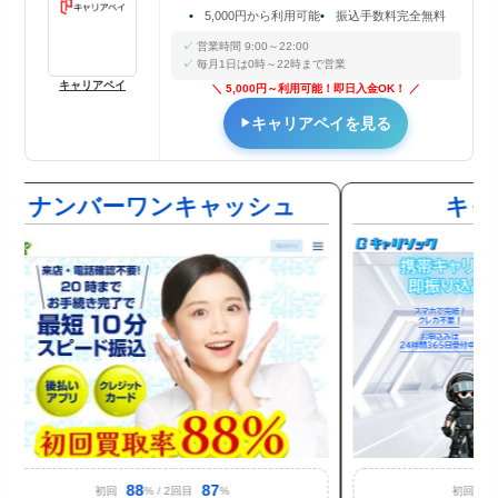
5,000円から利用可能
振込手数料完全無料
営業時間 9:00～22:00
毎月1日は0時～22時まで営業
キャリアペイ
5,000円～利用可能！即日入金OK！
キャリアペイを見る
ナンバーワンキャッシュ
キャ
88
87
9
初回
% / 2回目
%
初回