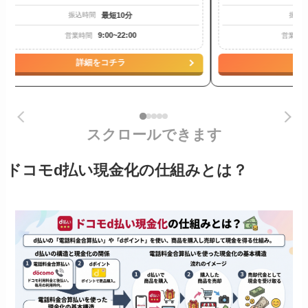
最短10分
振込時間
振込
9:00~22:00
営業時間
営業時
詳細をコチラ
詳
スクロールできます
ドコモd払い現金化の仕組みとは？