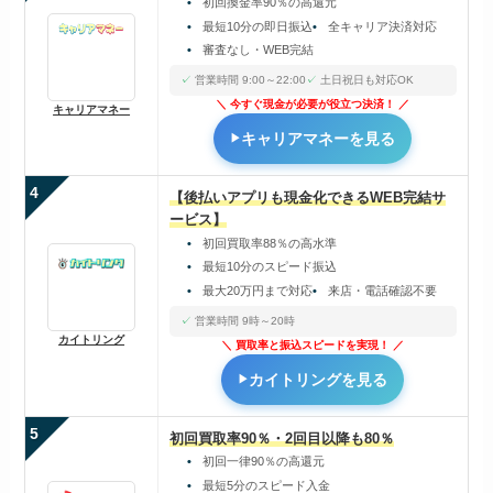
初回換金率90％の高還元
最短10分の即日振込
全キャリア決済対応
審査なし・WEB完結
営業時間 9:00～22:00
土日祝日も対応OK
今すぐ現金が必要が役立つ決済！
キャリアマネー
キャリアマネーを見る
4
【後払いアプリも現金化できるWEB完結サ
ービス】
初回買取率88％の高水準
最短10分のスピード振込
最大20万円まで対応
来店・電話確認不要
営業時間 9時～20時
カイトリング
買取率と振込スピードを実現！
カイトリングを見る
5
初回買取率90％・2回目以降も80％
初回一律90％の高還元
最短5分のスピード入金