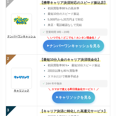
1
【携帯キャリア決済対応のスピード振込店】
初回買取率88％の高水準
最短10分のスピード振込
5,000円から20万円まで対応
来店・電話確認なしで完結
営業時間 9時～20時
ナンバーワンキャッシュ
いつでも！どこでも！カンタン現金化！
ナンバーワンキャッシュを見る
2
【最短10分入金のキャリア決済現金化】
初回買取率90％
最短10分スピード振込
2回目以降も80％買取率
スマホだけで簡単手続き
24H 年中無休
スマホで使える即日現金化サービス！
キャリソック
キャリソックを見る
3
【キャリア決済に特化した高還元サービス】