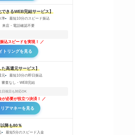
化できるWEB完結サービス】
水準
最短10分のスピード振込
来店・電話確認不要
振込スピードを実現！
イトリングを見る
した高還元サービス】
還元
最短10分の即日振込
審査なし・WEB完結
土日祝日も対応OK
金が必要が役立つ決済！
ャリアマネーを見る
以降も80％
元
最短5分のスピード入金