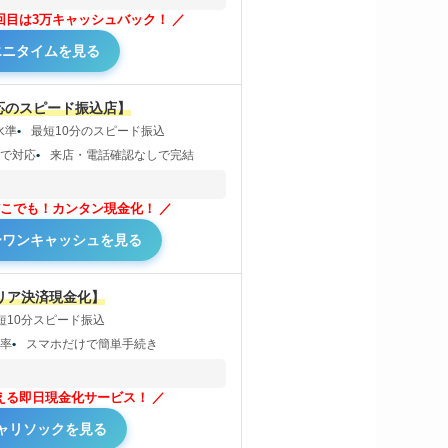
2回目は3万キャッシュバック！
エニタイムを見る
応のスピード振込店】
水準
最短10分のスピード振込
まで対応
来店・電話確認なしで完結
こでも！カンタン現金化！
ーワンキャッシュを見る
リア決済現金化】
短10分スピード振込
取率
スマホだけで簡単手続き
える即日現金化サービス！
ャリソックを見る