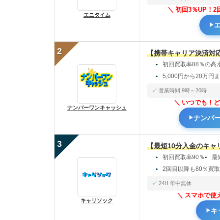
初回3％UP！
エニタイム
2
【携帯キャリア決済対
初回買取率88％の高
5,000円から20万円
営業時間 9時～20時
いつでも！ど
ナンバーワンキャッシュ
ナンバ
3
【最短10分入金のキャ
初回買取率90％
最
2回目以降も80％買
24H 年中無休
スマホで使
キャリソック
キ