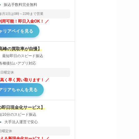
振込手数料完全無料
毎月1日は0時～22時まで営業
円～利用可能！即日入金OK！
ャリアペイを見る
最高峰の買取率が自慢】
最短即日のスピード振込
各種後払いアプリ対応
日曜定休
高く早く買い取ります！
アリアちゃんを見る
の即日現金化サービス】
短10分のスピード振込
証
大手法人運営で安心
日曜定休
える新現金化サービス！