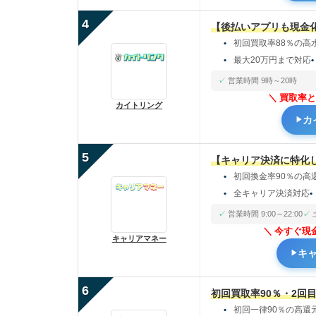
4
【後払いアプリも現金
初回買取率88％の高
最大20万円まで対応
営業時間 9時～20時
買取率と
カイトリング
カ
5
【キャリア決済に特化
初回換金率90％の高
全キャリア決済対応
営業時間 9:00～22:00
今すぐ現
キャリアマネー
キ
6
初回買取率90％・2回目
初回一律90％の高還