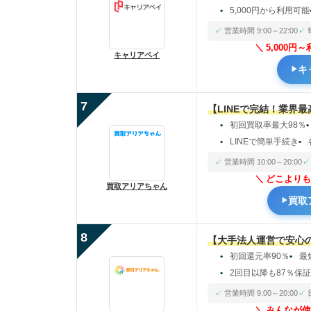
5,000円から利用可能
営業時間 9:00～22:00
5,000
キャリアペイ
キ
7
【LINEで完結！業界
初回買取率最大98％
LINEで簡単手続き
営業時間 10:00～20:00
どこよりも
買取アリアちゃん
買取
8
【大手法人運営で安心
初回還元率90％
最
2回目以降も87％保
営業時間 9:00～20:00
みんなが使