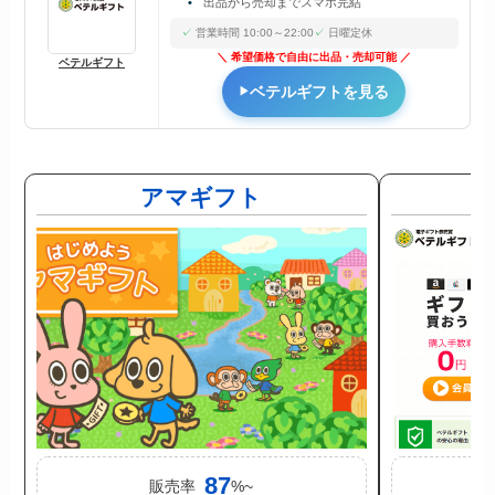
出品から売却までスマホ完結
営業時間 10:00～22:00
日曜定休
希望価格で自由に出品・売却可能
ベテルギフト
ベテルギフトを見る
アマギフト
87
販売率
%~