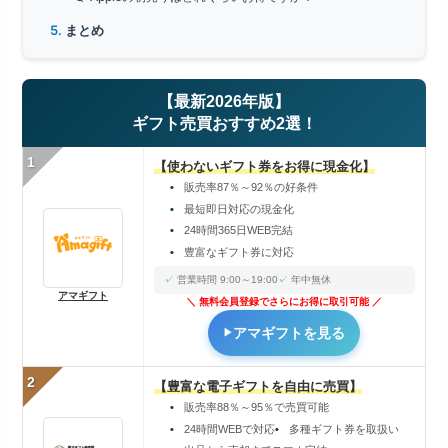
まとめ
【最新2026年版】
ギフト売買おすすめ2選！
1
【使わないギフト券をお得に現金化】
販売率87％～92％の好条件
最短即日対応の現金化
24時間365日WEB完結
豊富なギフト券に対応
営業時間 9:00～19:00
年中無休
アマギフト
無料会員登録でさらにお得に取引可能
アマギフトを見る
2
【豊富な電子ギフトを自由に売買】
販売率88％～95％で売買可能
24時間WEBで対応
多種ギフト券を取扱い