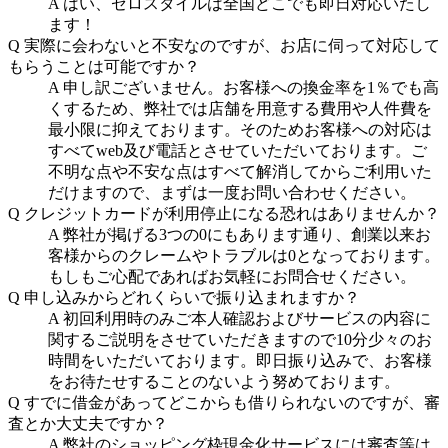
A
はい、ゼロスタイルは全国どこでも即日対応いたし
ます！
Q
実際に会わないと不安なのですが、お店に伺って対応して
もらうことは可能ですか？
A
申し訳ございません。お客様への換金率を1％でも高
くするため、弊社では店舗を用意する費用や人件費を
最小限に抑えております。そのためお客様への対応は
すべてweb及び電話とさせていただいております。ご
不明な点や不安な点はすべて解消してからご利用いた
だけますので、まずは一度お問い合わせください。
Q
クレジットカードが利用停止になる恐れはありませんか？
A
弊社が掲げる3つの0にもあります通り、創業以来お
客様からのクレームやトラブルは0となっております。
もしもご心配であればお気軽にお問合せください。
Q
申し込みからどれくらいで振り込まれますか？
A
初回利用時のみご本人確認およびサービスの内容に
関するご説明をさせていただきますので10分少々のお
時間をいただいております。即日振り込みで、お客様
をお待たせすることのないよう努めております。
Q
すでに借金があってどこからも借りられないのですが、審
査とか大丈夫ですか？
A
弊社のショッピング枠現金化サービスには審査等は