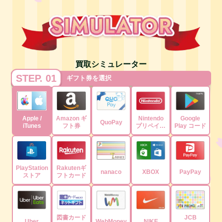
買取シミュレーター
STEP. 01
ギフト券を選択
Apple /
Amazon ギ
Nintendo
Google
QuoPay
iTunes
フト券
プリペイド
Play コード
コード
PlayStation
Rakutenギ
nanaco
XBOX
PayPay
ストア
フトカード
図書カード
JCB
Uber
WebMoney
NIKE