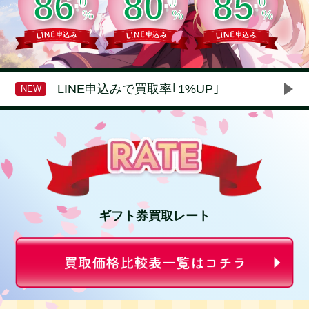
8
6
8
0
8
5
.
0
.
0
.
0
%
%
%
LINE申込みで買取率｢1%UP｣
NEW
ギフト券買取レート