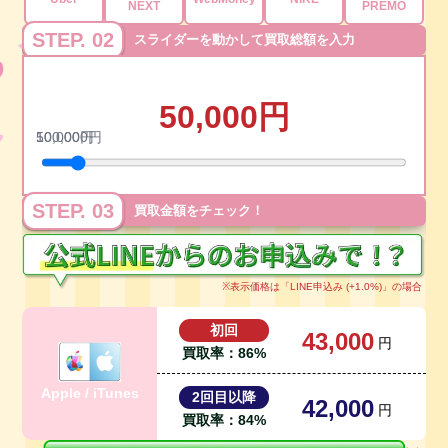
NEXT
PREMO
STEP. 02
スライダーを動かして買取総額を入力
50,000
円
10,000
500,000
円
円
STEP. 03
買取金額をチェック！
※表示価格は「
LINE
申込み (+1.0%)」の場合
初回
43,000
円
買取率：
86
%
Apple / iTunes
2回目以降
42,000
円
買取率：
84
%