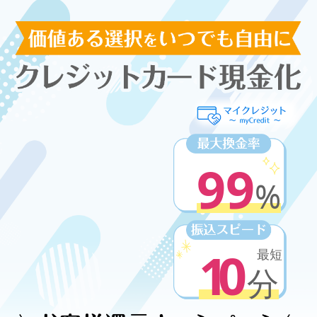
99
%
10
最短
分