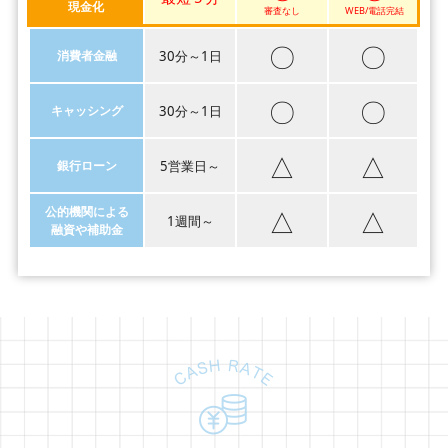
現金化
審査なし
WEB/電話完結
〇
〇
消費者金融
30分～1日
〇
〇
キャッシング
30分～1日
△
△
銀行ローン
5営業日～
△
△
公的機関による
1週間～
融資や補助金