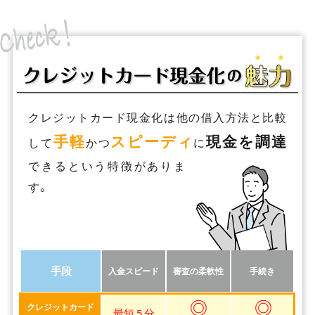
クレジットカード現金化は他の借入方法と比較
手軽
スピーディ
現金を調達
して
かつ
に
できるという特徴がありま
す。
手段
入金スピード
審査の柔軟性
手続き
◎
◎
クレジットカード
最短 5 分