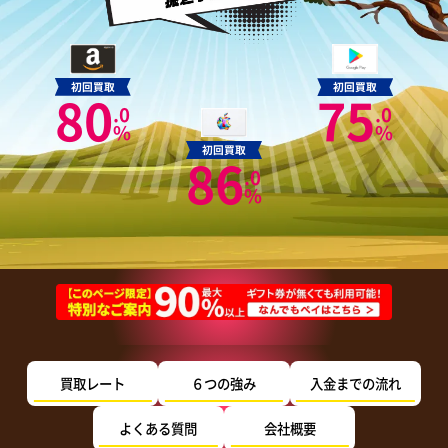
初回買取
初回買取
80
75
.0
.0
%
%
初回買取
86
.0
%
買取レート
６つの強み
入金までの流れ
よくある質問
会社概要