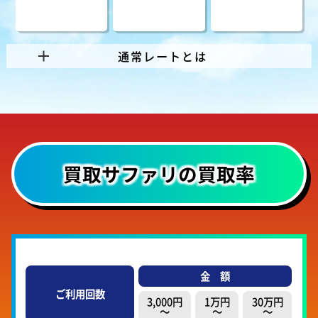
通常レートとは
買取サファリの
買取率
金
額
ご利用回数
3,000円
1万円
30万円
～
～
～