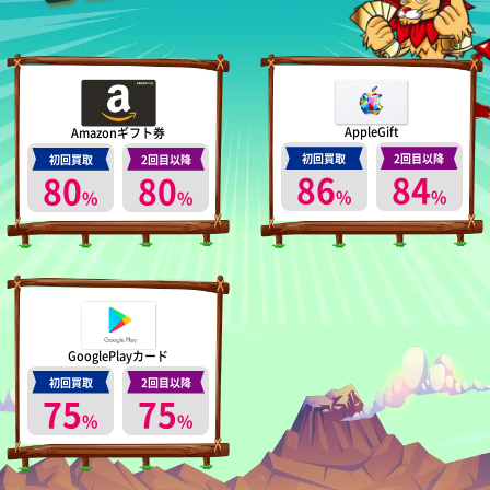
AppleGift
Amazonギフト券
初回買取
2回目以降
初回買取
2回目以降
86
84
80
80
%
%
%
%
GooglePlayカード
初回買取
2回目以降
75
75
%
%