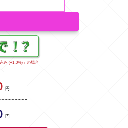
込み (+1.0%)」の場合
0
円
0
円