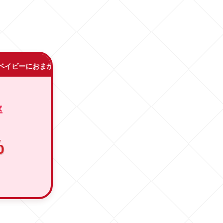
かせ
率
%