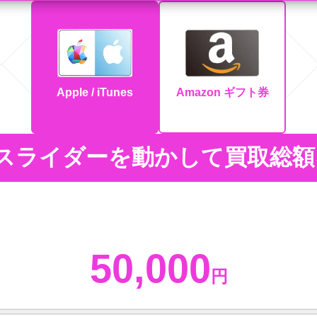
Apple / iTunes
Amazon ギフト券
スライダーを動かして買取総額
50,000
円