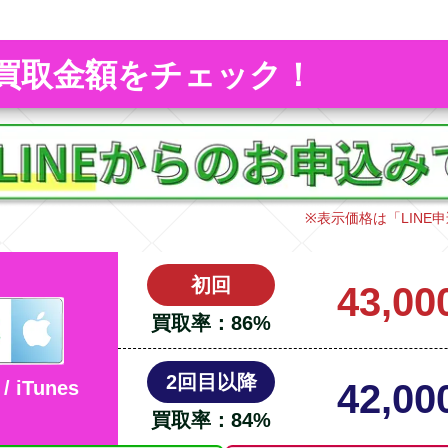
買取金額をチェック！
※表示価格は「
LINE
申
初回
43,00
買取率：
86
%
2回目以降
42,00
 / iTunes
買取率：
84
%