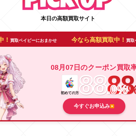
本日の高額買取サイト
今なら高額買取中！
ビーにおまかせ
買取ベイビーにおま
08月07日
の
クーポン買取
88
88
.
0
.
%
0
初めての方
今すぐお申込み
▶
ン買取率
は
88.0
%です。