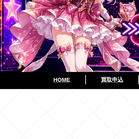
10
振
込
目
安
HOME
買取申込