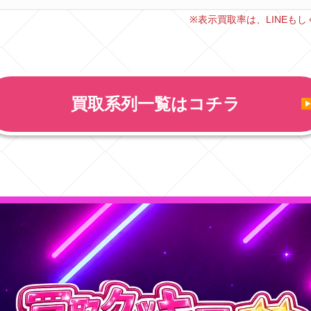
※表示買取率は、LINEも
買取系列一覧はコチラ
▶