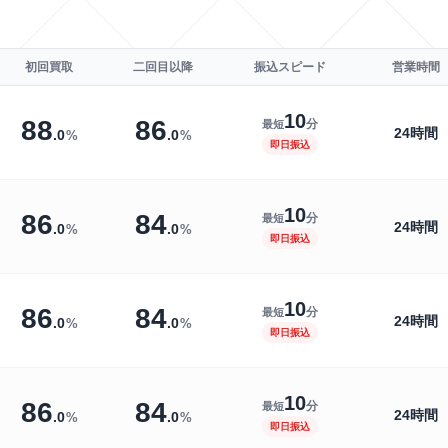
初回買取
二回目以降
振込スピード
営業時間
10
88
86
分
最短
24時間
.
0
.
0
%
%
即日振込
10
86
84
分
最短
24時間
.
0
.
0
%
%
即日振込
10
86
84
分
最短
24時間
.
0
.
0
%
%
即日振込
10
86
84
分
最短
24時間
.
0
.
0
%
%
即日振込