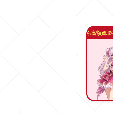
今なら高額買取中！
買取ベイ
08月07日
の
クーポ