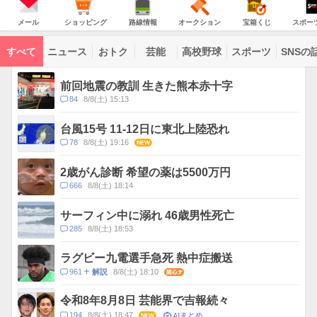
JAPAN
天
温
気
ダ
の
気
ー
メ
シ
路
オ
宝
ス
主
ー
ョ
線
ー
箱
ポ
メール
ショッピング
路線情報
オークション
宝箱くじ
スポー
な
ル
ッ
情
ク
く
ー
サ
ピ
報
シ
じ
ツ
ー
コ
ン
ョ
ナ
ビ
すべて
ニュース
おトク
芸能
高校野球
スポーツ
SNSの
グ
ン
ビ
ン
ス
テ
ト
ン
ピ
前回地震の教訓 生きた熊本赤十字
ツ
ッ
一
コ
84
8/8(土) 15:13
ク
覧
メ
ス
ン
台風15号 11-12日に東北上陸恐れ
ト
コ
78
8/8(土) 19:16
NEW
数
メ
ン
2歳がん診断 希望の薬は5500万円
ト
コ
666
8/8(土) 18:14
数
メ
ン
サーフィン中に溺れ 46歳男性死亡
ト
コ
285
8/8(土) 18:53
数
メ
ン
ラグビー九電選手急死 熱中症搬送
ト
コ
961
8/8(土) 18:10
関心
解説
数
メ
ン
令和8年8月8日 芸能界で吉報続々
ト
AIまとめ
コ
194
8/8(土) 18:47
NEW