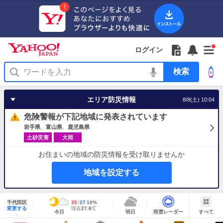
Yahoo!
Yahoo!
フ
フ
Yahoo!
お
サ
Yahoo!
新
JAPAN
ログイン
JAPAN
ォ
ォ
JAPAN
知
イ
JAPAN
着
ア
ロ
ロ
か
ら
ド
ID
Yahoo!
着
プ
ー
ー
ら
せ
メ
で
検
せ
リ
を
の
一
ニ
ロ
索
替
を
開
お
覧
ュ
グ
え
使
く
知
を
ー
イ
テ
う
エリア防災情報
8/8(土) 10:04
ら
開
を
ン
ー
せ
く
開
マ
危険警報が下記地域に発表されています
く
あ
り
岩手県
富山県
鹿児島県
土砂災害
大雨
お住まいの地域の防災情報を受け取りませんか
地域を設定する
地
域
千代田区
最
35
最
降
27
10
%
情
明
雨
す
今
変更する
高
低
水
現
現在
27.8
℃
報
今日
明日
雨雲レーダー
すべて
日
雲
べ
日
気
気
確
在
の
レ
て
の
温
温
率
気
Yahoo!
天
ー