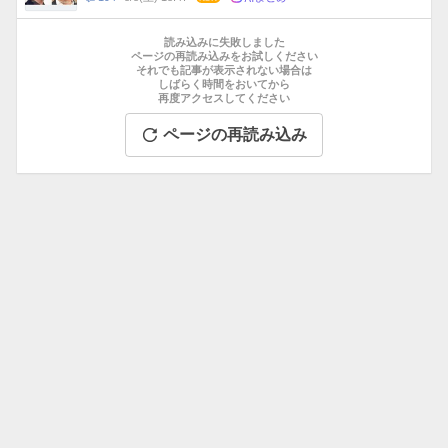
数
メ
お
ン
す
読み込みに失敗しました
ト
す
ページの再読み込みをお試しください
数
それでも記事が表示されない場合は
め
しばらく時間をおいてから
記
再度アクセスしてください
事
ページの再読み込み