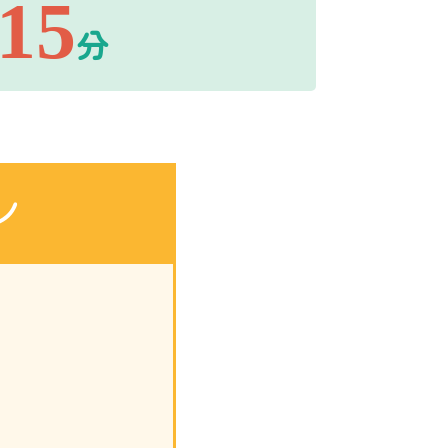
15
分
ン