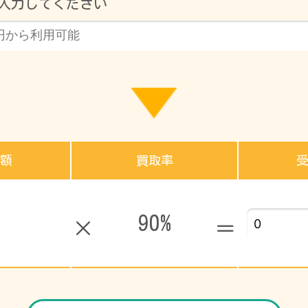
入力してください
額
買取率
90%
円
×
＝