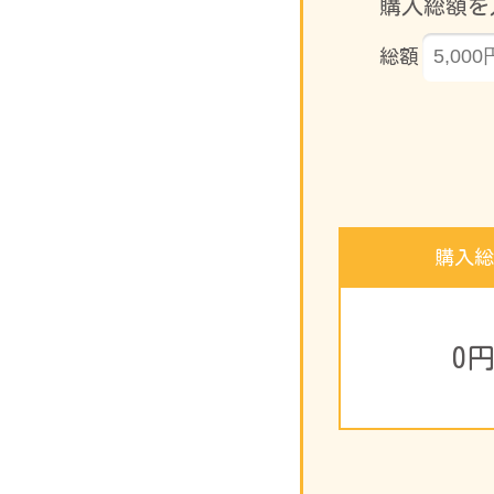
購入総額を
総額
購入総
0