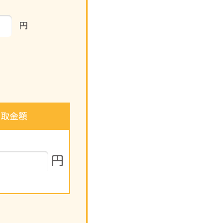
円
受取金額
円